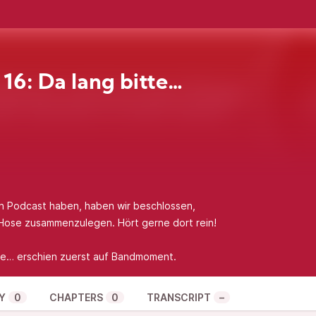
 16: Da lang bitte…
en Podcast haben, haben wir beschlossen,
ose zusammenzulegen. Hört gerne dort rein!
te…
erschien zuerst auf
Bandmoment
.
Y
0
CHAPTERS
0
TRANSCRIPT
–