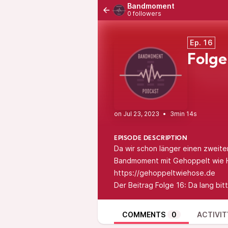
Bandmoment
0 followers
Ep. 16
Folge
•
3min 14s
EPISODE DESCRIPTION
Da wir schon länger einen zweit
Bandmoment mit Gehoppelt wie H
https://gehoppeltwiehose.de
Der Beitrag
Folge 16: Da lang bit
COMMENTS
0
ACTIVIT